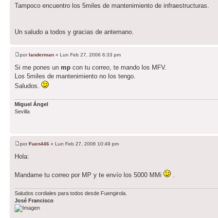
Tampoco encuentro los 5miles de mantenimiento de infraestructuras.
Un saludo a todos y gracias de antemano.
por
landerman
» Lun Feb 27, 2006 6:33 pm
Si me pones un
mp
con tu correo, te mando los MFV.
Los 5miles de mantenimiento no los tengo.
Saludos.
Miguel Ángel
Sevilla
por
Fuen446
» Lun Feb 27, 2006 10:49 pm
Hola:
Mandame tu correo por MP y te envío los 5000 MMi
.
Saludos cordiales para todos desde Fuengirola.
José Francisco