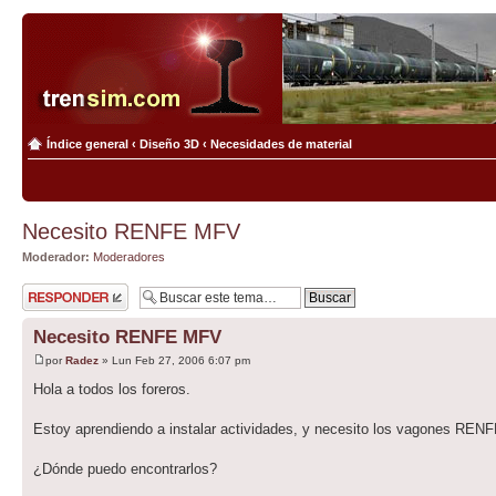
Índice general
‹
Diseño 3D
‹
Necesidades de material
Necesito RENFE MFV
Moderador:
Moderadores
Publicar una
respuesta
Necesito RENFE MFV
por
Radez
» Lun Feb 27, 2006 6:07 pm
Hola a todos los foreros.
Estoy aprendiendo a instalar actividades, y necesito los vagones R
¿Dónde puedo encontrarlos?