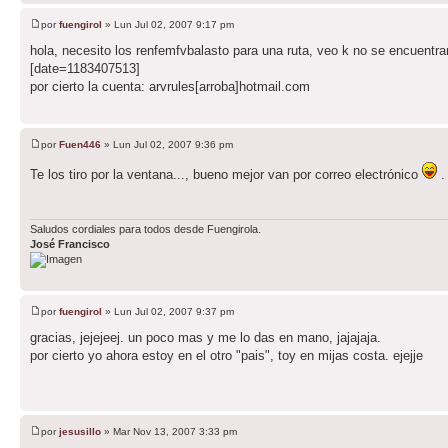
por
fuengirol
» Lun Jul 02, 2007 9:17 pm
hola, necesito los renfemfvbalasto para una ruta, veo k no se encuentra
[date=1183407513]
por cierto la cuenta: arvrules[arroba]hotmail.com
por
Fuen446
» Lun Jul 02, 2007 9:36 pm
Te los tiro por la ventana..., bueno mejor van por correo electrónico
.
Saludos cordiales para todos desde Fuengirola.
José Francisco
por
fuengirol
» Lun Jul 02, 2007 9:37 pm
gracias, jejejeej. un poco mas y me lo das en mano, jajajaja.
por cierto yo ahora estoy en el otro "pais", toy en mijas costa. ejejje
por
jesusillo
» Mar Nov 13, 2007 3:33 pm