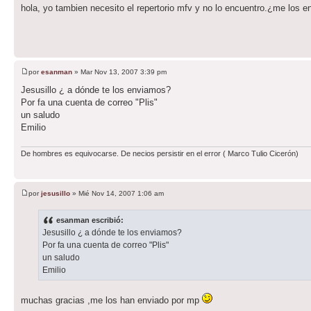
hola, yo tambien necesito el repertorio mfv y no lo encuentro.¿me los e
por
esanman
» Mar Nov 13, 2007 3:39 pm
Jesusillo ¿ a dónde te los enviamos?
Por fa una cuenta de correo "Plis"
un saludo
Emilio
De hombres es equivocarse. De necios persistir en el error ( Marco Tulio Cicerón)
por
jesusillo
» Mié Nov 14, 2007 1:06 am
esanman escribió:
Jesusillo ¿ a dónde te los enviamos?
Por fa una cuenta de correo "Plis"
un saludo
Emilio
muchas gracias ,me los han enviado por mp