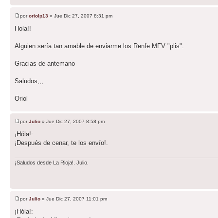
por
oriolp13
» Jue Dic 27, 2007 8:31 pm
Hola!!
Alguien sería tan amable de enviarme los Renfe MFV "plis".
Gracias de antemano
Saludos,,,
Oriol
por
Julio
» Jue Dic 27, 2007 8:58 pm
¡Hóla!:
¡Después de cenar, te los envío!.
¡Saludos desde La Rioja!. Julio.
por
Julio
» Jue Dic 27, 2007 11:01 pm
¡Hóla!: