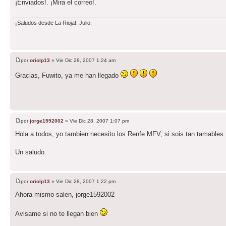
¡Enviados!. ¡Mira el correo!.
¡Saludos desde La Rioja!. Julio.
por
oriolp13
» Vie Dic 28, 2007 1:24 am
Gracias, Fuwito, ya me han llegado
por
jorge1592002
» Vie Dic 28, 2007 1:07 pm
Hola a todos, yo tambien necesito los Renfe MFV, si sois tan tamables.
Un saludo.
por
oriolp13
» Vie Dic 28, 2007 1:22 pm
Ahora mismo salen, jorge1592002
Avisame si no te llegan bien