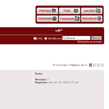
FAQ
Identificarse
Búsqueda avanzada
46 mensajes •
Página
1
de
4
•
1
2
3
4
Radez
Mensajes:
3
Registrado:
Mar Jun 28, 2005 5:57 pm