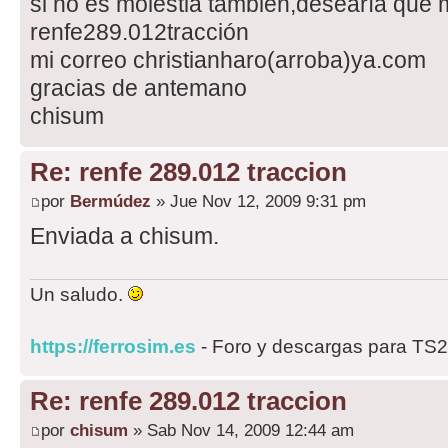
si no es molestia tambien,desearía que 
renfe289.012tracción
mi correo christianharo(arroba)ya.com
gracias de antemano
chisum
Re: renfe 289.012 traccion
por
Bermúdez
» Jue Nov 12, 2009 9:31 pm
Enviada a chisum.
Un saludo.
https://ferrosim.es
- Foro y descargas para TS
Re: renfe 289.012 traccion
por
chisum
» Sab Nov 14, 2009 12:44 am