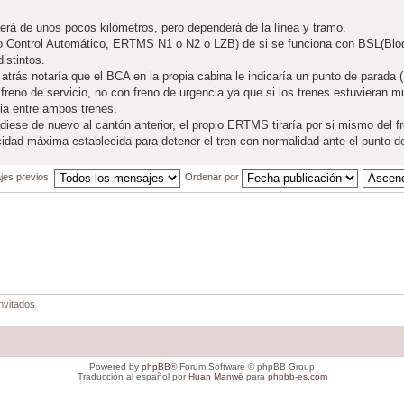
 será de unos pocos kilómetros, pero dependerá de la línea y tramo.
o Control Automático, ERTMS N1 o N2 o LZB) de si se funciona con BSL(Blo
istintos.
de atrás notaría que el BCA en la propia cabina le indicaría un punto de para
 freno de servicio, no con freno de urgencia ya que si los trenes estuvieran mu
cia entre ambos trenes.
vadiese de nuevo al cantón anterior, el propio ERTMS tiraría por si mismo del 
ocidad máxima establecida para detener el tren con normalidad ante el punto d
jes previos:
Ordenar por
nvitados
Powered by
phpBB
® Forum Software © phpBB Group
Traducción al español por
Huan Manwë
para
phpbb-es.com