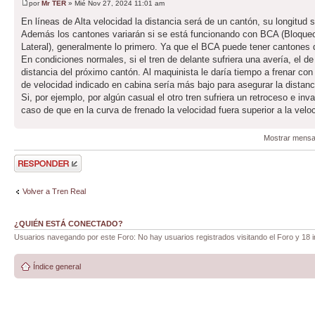
por
Mr TER
» Mié Nov 27, 2024 11:01 am
En líneas de Alta velocidad la distancia será de un cantón, su longitud
Además los cantones variarán si se está funcionando con BCA (Bloque
Lateral), generalmente lo primero. Ya que el BCA puede tener cantones d
En condiciones normales, si el tren de delante sufriera una avería, el 
distancia del próximo cantón. Al maquinista le daría tiempo a frenar con
de velocidad indicado en cabina sería más bajo para asegurar la distan
Si, por ejemplo, por algún casual el otro tren sufriera un retroceso e in
caso de que en la curva de frenado la velocidad fuera superior a la vel
Mostrar mensa
Publicar una
respuesta
Volver a Tren Real
¿QUIÉN ESTÁ CONECTADO?
Usuarios navegando por este Foro: No hay usuarios registrados visitando el Foro y 18 i
Índice general