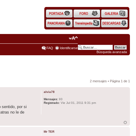
FAQ
Identificarse
Búsqueda avanzada
2 mensajes • Página
1
de
1
alvia78
Mensajes:
93
Registrado:
Vie Jul 01, 2011 9:31 pm
 sentido, por si
atras no le de
Mr TER