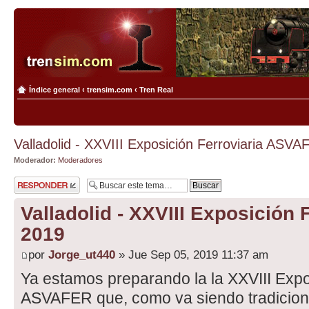
Índice general
‹
trensim.com
‹
Tren Real
Valladolid - XXVIII Exposición Ferroviaria ASV
Moderador:
Moderadores
Publicar una
respuesta
Valladolid - XXVIII Exposición
2019
por
Jorge_ut440
» Jue Sep 05, 2019 11:37 am
Ya estamos preparando la la XXVIII Expo
ASVAFER que, como va siendo tradiciona