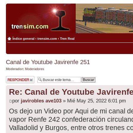
Índice general
‹
trensim.com
‹
Tren Real
Canal de Youtube Javirenfe 251
Moderador:
Moderadores
Publicar una
respuesta
Re: Canal de Youtube Javirenf
por
javirobles ave103
» Mié May 25, 2022 6:01 pm
Os dejo un Video por Aqui de mi canal d
vapor Renfe 242 confederación circuland
Valladolid y Burgos, entre otros trenes 