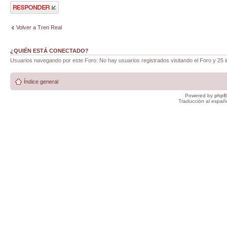
Publicar una
respuesta
Volver a Tren Real
¿QUIÉN ESTÁ CONECTADO?
Usuarios navegando por este Foro: No hay usuarios registrados visitando el Foro y 25 i
Índice general
Powered by
php
Traducción al españ