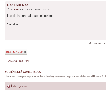
Re: Tren Real
por
RTP
» Sab Jul 09, 2016 7:55 pm
Las de la parte alta son electricas.
Saludos.
Mostrar mensa
Publicar una
respuesta
Volver a Tren Real
¿QUIÉN ESTÁ CONECTADO?
Usuarios navegando por este Foro: No hay usuarios registrados visitando el Foro y 24 i
Índice general