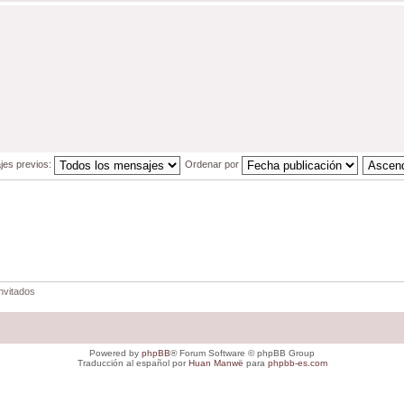
jes previos:
Ordenar por
nvitados
Powered by
phpBB
® Forum Software © phpBB Group
Traducción al español por
Huan Manwë
para
phpbb-es.com