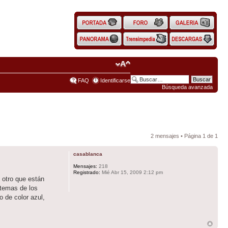
FAQ
Identificarse
Búsqueda avanzada
2 mensajes • Página
1
de
1
casablanca
Mensajes:
218
Registrado:
Mié Abr 15, 2009 2:12 pm
 otro que están
stemas de los
 de color azul,