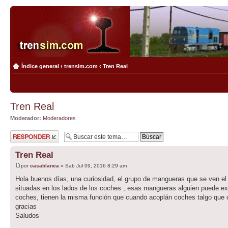
Índice general
‹
trensim.com
‹
Tren Real
Tren Real
Moderador:
Moderadores
Publicar una
respuesta
Tren Real
por
casablanca
» Sab Jul 09, 2016 8:29 am
Hola buenos días, una curiosidad, el grupo de mangueras que se ven el l
situadas en los lados de los coches , esas mangueras alguien puede expl
coches, tienen la misma función que cuando acoplán coches talgo que co
gracias
Saludos