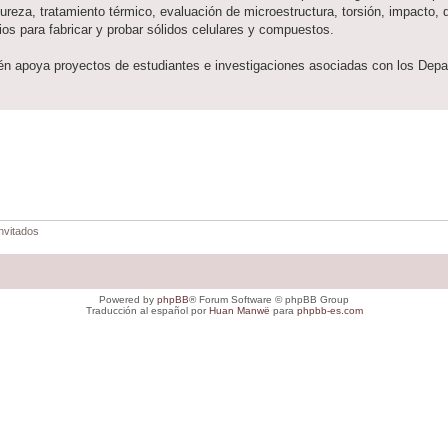
dureza, tratamiento térmico, evaluación de microestructura, torsión, impacto,
os para fabricar y probar sólidos celulares y compuestos.
bién apoya proyectos de estudiantes e investigaciones asociadas con los Dep
nvitados
Powered by
phpBB
® Forum Software © phpBB Group
Traducción al español por
Huan Manwë
para
phpbb-es.com