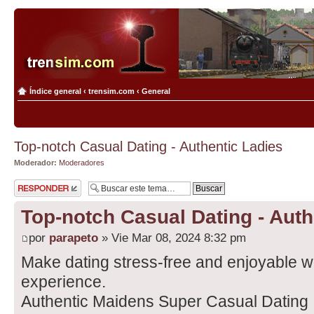
Índice general
‹
trensim.com
‹
General
Top-notch Сasual Dating - Authentic Ladies
Moderador:
Moderadores
Publicar una
respuesta
Top-notch Сasual Dating - Auth
por
parapeto
» Vie Mar 08, 2024 8:32 pm
Make dating stress-free and enjoyable wi
experience.
Authentic Maidens Super Сasual Dating