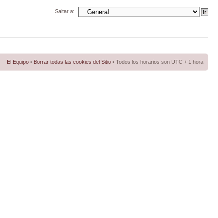
Saltar a:
El Equipo
•
Borrar todas las cookies del Sitio
• Todos los horarios son UTC + 1 hora