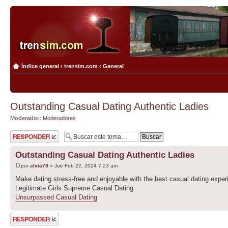
Índice general
‹
trensim.com
‹
General
Outstanding Сasual Dating Authentic Ladies
Moderador:
Moderadores
Publicar una
respuesta
Outstanding Сasual Dating Authentic Ladies
por
alvia78
» Jue Feb 22, 2024 7:23 am
Make dating stress-free and enjoyable with the best casual dating exper
Legitimate Girls Supreme Сasual Dating
Unsurpassed Сasual Dating
Publicar una
respuesta