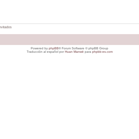
nvitados
Powered by
phpBB
® Forum Software © phpBB Group
Traducción al español por
Huan Manwë
para
phpbb-es.com