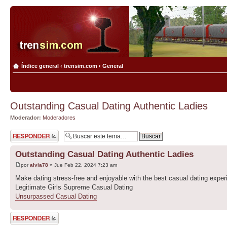
Índice general
‹
trensim.com
‹
General
Outstanding Сasual Dating Authentic Ladies
Moderador:
Moderadores
Publicar una
respuesta
Outstanding Сasual Dating Authentic Ladies
por
alvia78
» Jue Feb 22, 2024 7:23 am
Make dating stress-free and enjoyable with the best casual dating exper
Legitimate Girls Supreme Сasual Dating
Unsurpassed Сasual Dating
Publicar una
respuesta