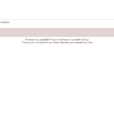
nvitados
Powered by
phpBB
® Forum Software © phpBB Group
Traducción al español por
Huan Manwë
para
phpbb-es.com