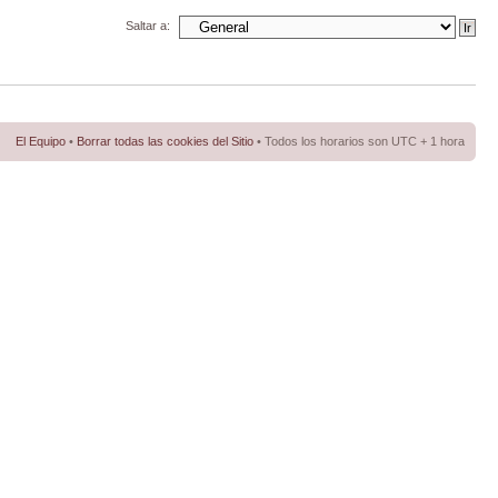
Saltar a:
El Equipo
•
Borrar todas las cookies del Sitio
• Todos los horarios son UTC + 1 hora