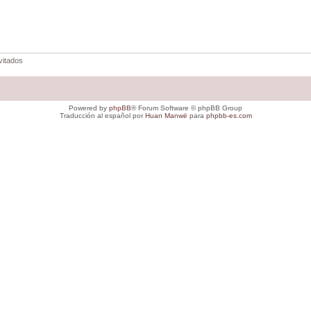
vitados
Powered by
phpBB
® Forum Software © phpBB Group
Traducción al español por
Huan Manwë
para
phpbb-es.com