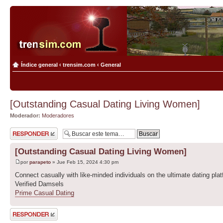
Índice general
‹
trensim.com
‹
General
[Outstanding Сasual Dating Living Women]
Moderador:
Moderadores
Publicar una
respuesta
[Outstanding Сasual Dating Living Women]
por
parapeto
» Jue Feb 15, 2024 4:30 pm
Connect casually with like-minded individuals on the ultimate dating plat
Verified Damsels
Prime Сasual Dating
Publicar una
respuesta