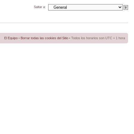
Saltar a:
El Equipo
•
Borrar todas las cookies del Sitio
• Todos los horarios son UTC + 1 hora