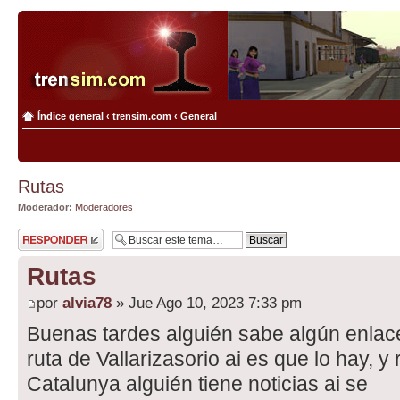
Índice general
‹
trensim.com
‹
General
Rutas
Moderador:
Moderadores
Publicar una
respuesta
Rutas
por
alvia78
» Jue Ago 10, 2023 7:33 pm
Buenas tardes alguién sabe algún enlac
ruta de Vallarizasorio ai es que lo hay, y 
Catalunya alguién tiene noticias ai se