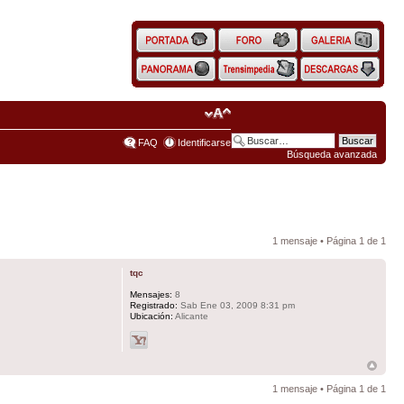
FAQ
Identificarse
Búsqueda avanzada
1 mensaje • Página
1
de
1
tqc
Mensajes:
8
Registrado:
Sab Ene 03, 2009 8:31 pm
Ubicación:
Alicante
1 mensaje • Página
1
de
1