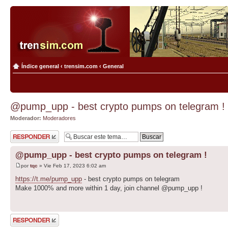
Índice general
‹
trensim.com
‹
General
@pump_upp - best crypto pumps on telegram !
Moderador:
Moderadores
Publicar una
respuesta
@pump_upp - best crypto pumps on telegram !
por
tqc
» Vie Feb 17, 2023 6:02 am
https://t.me/pump_upp
- best crypto pumps on telegram
Make 1000% and more within 1 day, join channel @pump_upp !
Publicar una
respuesta