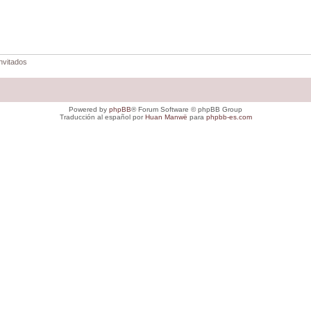
nvitados
Powered by
phpBB
® Forum Software © phpBB Group
Traducción al español por
Huan Manwë
para
phpbb-es.com