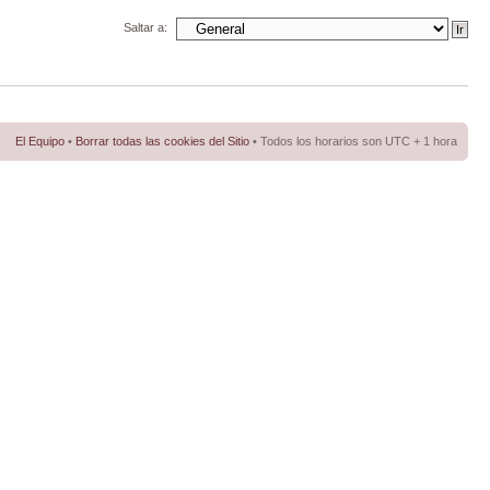
Saltar a:
El Equipo
•
Borrar todas las cookies del Sitio
• Todos los horarios son UTC + 1 hora