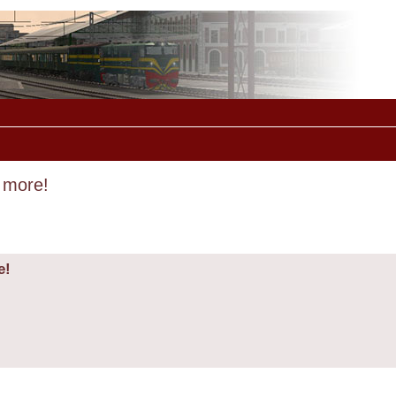
d more!
e!