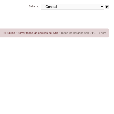
Saltar a:
El Equipo
•
Borrar todas las cookies del Sitio
• Todos los horarios son UTC + 1 hora