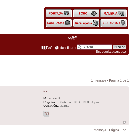
FAQ
Identificarse
Búsqueda avanzada
1 mensaje • Página
1
de
1
tqc
Mensajes:
8
Registrado:
Sab Ene 03, 2009 8:31 pm
Ubicación:
Alicante
1 mensaje • Página
1
de
1