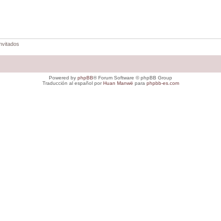
nvitados
Powered by
phpBB
® Forum Software © phpBB Group
Traducción al español por
Huan Manwë
para
phpbb-es.com