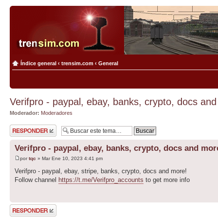
Índice general
‹
trensim.com
‹
General
Verifpro - paypal, ebay, banks, crypto, docs an
Moderador:
Moderadores
Publicar una
respuesta
Verifpro - paypal, ebay, banks, crypto, docs and mor
por
tqc
» Mar Ene 10, 2023 4:41 pm
Verifpro - paypal, ebay, stripe, banks, crypto, docs and more!
Follow channel
https://t.me/Verifpro_accounts
to get more info
Publicar una
respuesta