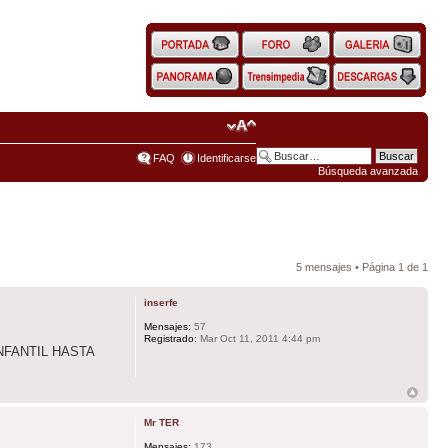
FAQ
Identificarse
Búsqueda avanzada
5 mensajes • Página
1
de
1
inserfe
Mensajes:
57
Registrado:
Mar Oct 11, 2011 4:44 pm
NFANTIL HASTA
Mr TER
Mensajes:
173