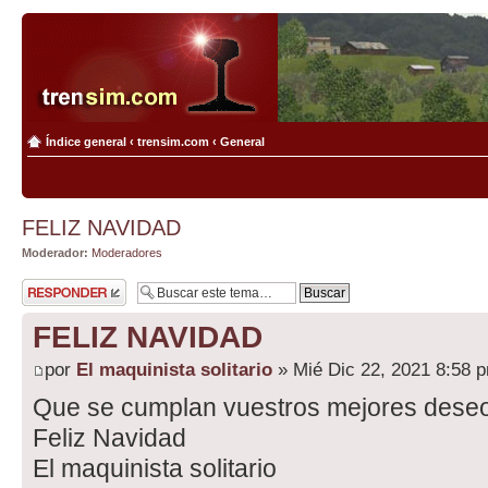
Índice general
‹
trensim.com
‹
General
FELIZ NAVIDAD
Moderador:
Moderadores
Publicar una
respuesta
FELIZ NAVIDAD
por
El maquinista solitario
» Mié Dic 22, 2021 8:58 
Que se cumplan vuestros mejores dese
Feliz Navidad
El maquinista solitario