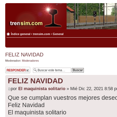
Índice general
‹
trensim.com
‹
General
FELIZ NAVIDAD
Moderador:
Moderadores
Publicar una
respuesta
FELIZ NAVIDAD
por
El maquinista solitario
» Mié Dic 22, 2021 8:58 
Que se cumplan vuestros mejores dese
Feliz Navidad
El maquinista solitario