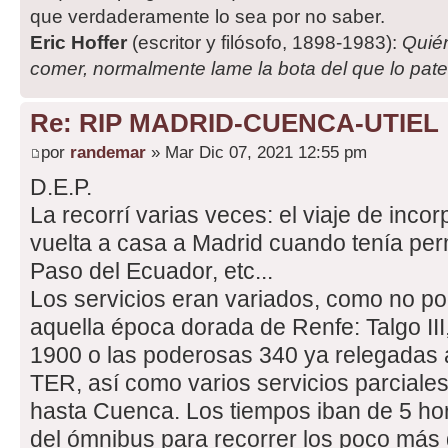
que verdaderamente lo sea por no saber.
Eric Hoffer
(escritor y filósofo, 1898-1983):
Quié
comer, normalmente lame la bota del que lo pat
Re: RIP MADRID-CUENCA-UTIEL
por
randemar
» Mar Dic 07, 2021 12:55 pm
D.E.P.
La recorrí varias veces: el viaje de incor
vuelta a casa a Madrid cuando tenía permi
Paso del Ecuador, etc...
Los servicios eran variados, como no po
aquella época dorada de Renfe: Talgo III
1900 o las poderosas 340 ya relegadas a
TER, así como varios servicios parciale
hasta Cuenca. Los tiempos iban de 5 hor
del ómnibus para recorrer los poco más