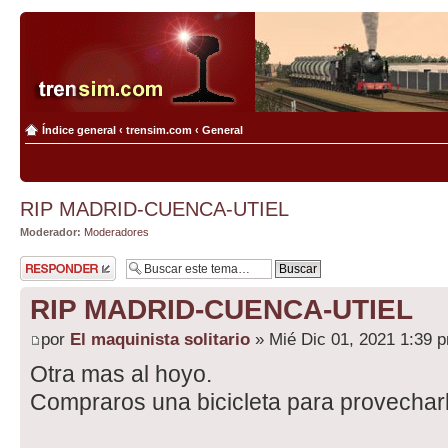
Índice general
‹
trensim.com
‹
General
RIP MADRID-CUENCA-UTIEL
Moderador:
Moderadores
Publicar una
respuesta
RIP MADRID-CUENCA-UTIEL
por
El maquinista solitario
» Mié Dic 01, 2021 1:39 
Otra mas al hoyo.
Compraros una bicicleta para provecharl