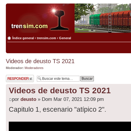
Índice general
‹
trensim.com
‹
General
Videos de deusto TS 2021
Moderador:
Moderadores
Publicar una
respuesta
Videos de deusto TS 2021
por
deusto
» Dom Mar 07, 2021 12:09 pm
Capitulo 1, escenario "atípico 2".