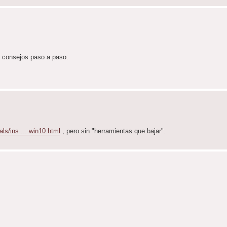
s consejos paso a paso:
ls/ins ... win10.html
, pero sin "herramientas que bajar".