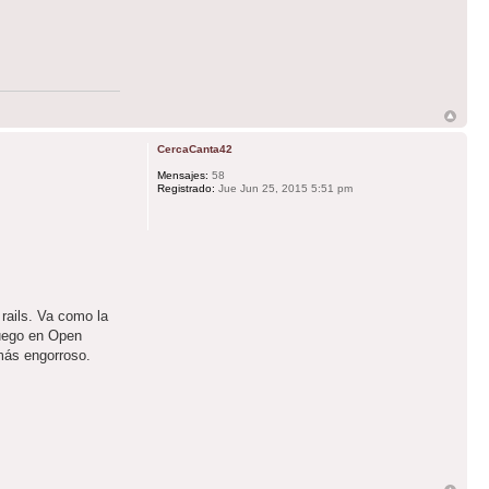
CercaCanta42
Mensajes:
58
Registrado:
Jue Jun 25, 2015 5:51 pm
rails. Va como la
juego en Open
 más engorroso.