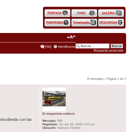
FAQ
Identificarse
Búsqueda avanzada
8 mensajes • Página
1
de
1
El maquinista solitario
oincidiendo con las
Mensajes:
388
Registrado:
Vie Jun 06, 2008 3:33 pm
Ubicación:
Valencia Término