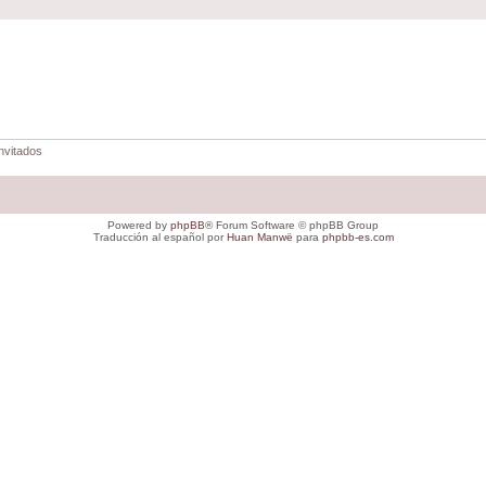
nvitados
Powered by
phpBB
® Forum Software © phpBB Group
Traducción al español por
Huan Manwë
para
phpbb-es.com