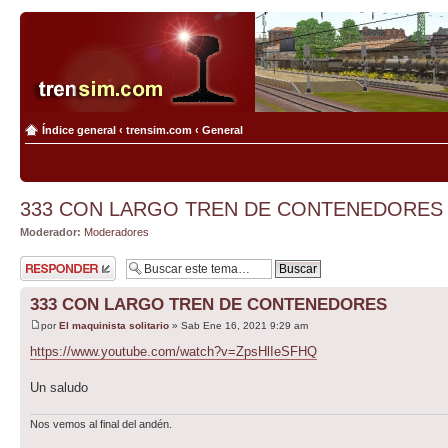
Índice general
‹
trensim.com
‹
General
333 CON LARGO TREN DE CONTENEDORES
Moderador:
Moderadores
Publicar una
respuesta
333 CON LARGO TREN DE CONTENEDORES
por
El maquinista solitario
» Sab Ene 16, 2021 9:29 am
https://www.youtube.com/watch?v=ZpsHlIeSFHQ
Un saludo
Nos vemos al final del andén.