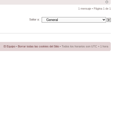
1 mensaje • Página
1
de
1
Saltar a:
El Equipo
•
Borrar todas las cookies del Sitio
• Todos los horarios son UTC + 1 hora