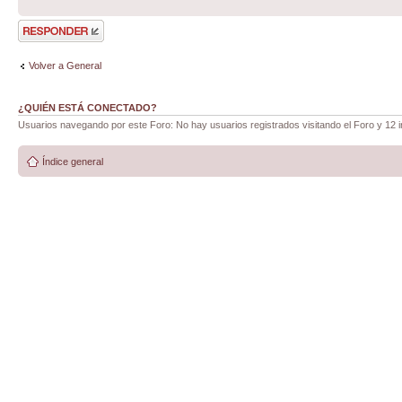
Publicar una
respuesta
Volver a General
¿QUIÉN ESTÁ CONECTADO?
Usuarios navegando por este Foro: No hay usuarios registrados visitando el Foro y 12 i
Índice general