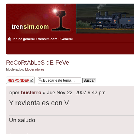
Índice general
‹
trensim.com
‹
General
ReCoRtAbLeS dE FeVe
Moderador:
Moderadores
Publicar una
respuesta
por
busferro
» Jue Nov 22, 2007 9:42 pm
Y revienta es con V.
Un saludo