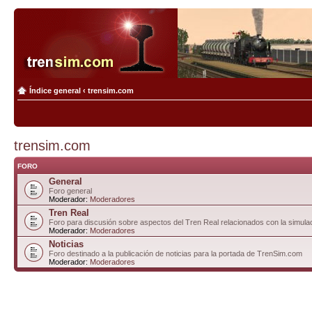
Índice general
‹
trensim.com
trensim.com
FORO
General
Foro general
Moderador:
Moderadores
Tren Real
Foro para discusión sobre aspectos del Tren Real relacionados con la simulac
Moderador:
Moderadores
Noticias
Foro destinado a la publicación de noticias para la portada de TrenSim.com
Moderador:
Moderadores