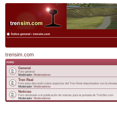
Índice general
‹
trensim.com
trensim.com
FORO
General
Foro general
Moderador:
Moderadores
Tren Real
Foro para discusión sobre aspectos del Tren Real relacionados con la simulac
Moderador:
Moderadores
Noticias
Foro destinado a la publicación de noticias para la portada de TrenSim.com
Moderador:
Moderadores