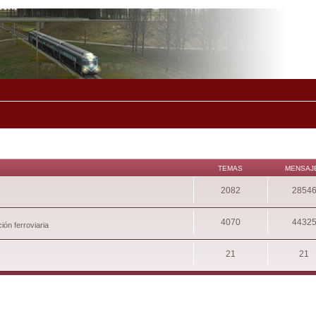
TEMAS
MENSAJ
2082
2854
4070
4432
ión ferroviaria
21
21