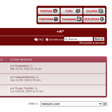
FAQ
Identificarse
Búsqueda avanzada
ES
ÚLTIMO MENSAJE
por
Guardatren
6
Mié Jul 15, 2026 11:42 pm
por
noanoambiciosa
5
Jue Jul 09, 2026 2:53 pm
por
Grupo TrenSim
Lun Feb 09, 2009 11:27 pm
Saltar a: