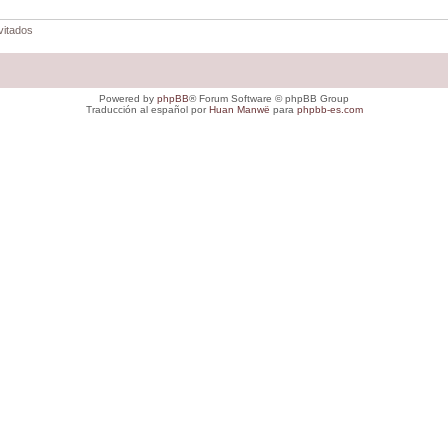
vitados
Powered by
phpBB
® Forum Software © phpBB Group
Traducción al español por
Huan Manwë
para
phpbb-es.com