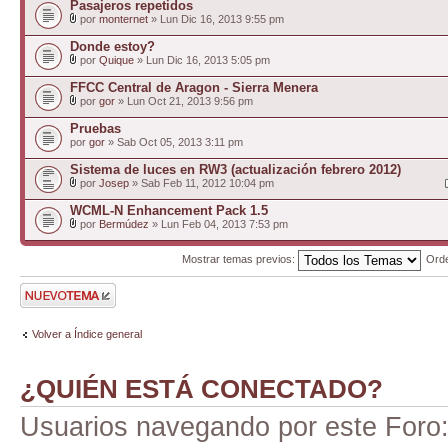
Pasajeros repetidos
por
monternet
» Lun Dic 16, 2013 9:55 pm
Donde estoy?
por
Quique
» Lun Dic 16, 2013 5:05 pm
FFCC Central de Aragon - Sierra Menera
por
gor
» Lun Oct 21, 2013 9:56 pm
Pruebas
por
gor
» Sab Oct 05, 2013 3:11 pm
Sistema de luces en RW3 (actualización febrero 2012)
por
Josep
» Sab Feb 11, 2012 10:04 pm
WCML-N Enhancement Pack 1.5
por
Bermúdez
» Lun Feb 04, 2013 7:53 pm
Mostrar temas previos:
Ord
Publicar un nuevo
tema
Volver a Índice general
¿QUIÉN ESTÁ CONECTADO?
Usuarios navegando por este Foro: 