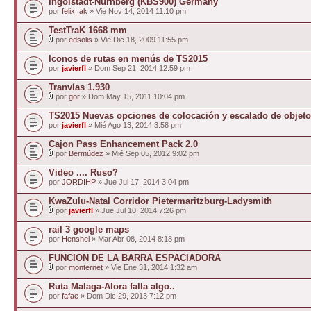
Ingolstadt-Nürnberg (KBS900) Germany
por
felix_ak
» Vie Nov 14, 2014 11:10 pm
TestTraK 1668 mm
por
edsolis
» Vie Dic 18, 2009 11:55 pm
Iconos de rutas en menús de TS2015
por
javierfl
» Dom Sep 21, 2014 12:59 pm
Tranvías 1.930
por
gor
» Dom May 15, 2011 10:04 pm
TS2015 Nuevas opciones de colocación y escalado de objet
por
javierfl
» Mié Ago 13, 2014 3:58 pm
Cajon Pass Enhancement Pack 2.0
por
Bermúdez
» Mié Sep 05, 2012 9:02 pm
Video .... Ruso?
por
JORDIHP
» Jue Jul 17, 2014 3:04 pm
KwaZulu-Natal Corridor Pietermaritzburg-Ladysmith
por
javierfl
» Jue Jul 10, 2014 7:26 pm
rail 3 google maps
por
Henshel
» Mar Abr 08, 2014 8:18 pm
FUNCION DE LA BARRA ESPACIADORA
por
monternet
» Vie Ene 31, 2014 1:32 am
Ruta Malaga-Alora falla algo..
por
fafae
» Dom Dic 29, 2013 7:12 pm