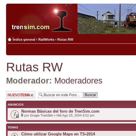
Índice general
‹
RailWorks
‹
Rutas RW
Rutas RW
Moderador:
Moderadores
Publicar un nuevo
tema
ANUNCIOS
Normas Básicas del foro de TrenSim.com
por
Grupo TrenSim
» Mié Ago 25, 2004 8:52 pm
TEMAS
Cómo utilizar Google Maps en TS•2014