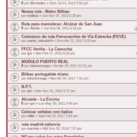
por
Bermúdez
» Dom Jul 14, 2013 9:02 pm
Nueva ruta - Metro Bilbao
por
tsbilbao
» Jue Nov 07, 2013 5:35 pm
Ruta para maniobras: Alcázar de San Juan
por
Adrián
» Jue Ene 06, 2011 6:16 pm
Comienzo de ruta Ferrocarriles de Vía Estrecha (FEVE)
por
martin_mitsubishi
» Dom Abr 22, 2012 9:33 pm
FFCC Veriña - La Camocha
por
gor
» Mar Feb 17, 2015 8:26 pm
MODULO PUERTO REAL
por
lobomorunga
» Vie Abr 28, 2017 12:31 pm
Bilbao portugalete triano
por
lobomorunga
» Mar Abr 04, 2017 7:51 pm
B.P.T.
por
gor
» Mar Nov 01, 2016 9:37 pm
Alicante - La Encina
por
gor
» Lun May 30, 2011 9:48 pm
Colocar señales con baliza
por
willitz
» Sab Feb 25, 2017 2:54 pm
ruta madrid-valencia
por
marmita
» Mié Nov 30, 2016 7:37 pm
NO me salen las rutas Españolas