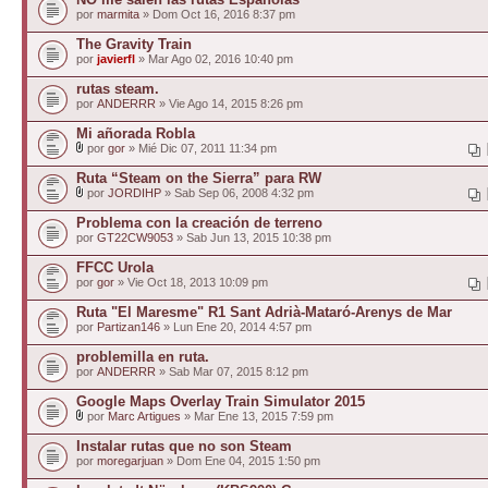
por
marmita
» Dom Oct 16, 2016 8:37 pm
The Gravity Train
por
javierfl
» Mar Ago 02, 2016 10:40 pm
rutas steam.
por
ANDERRR
» Vie Ago 14, 2015 8:26 pm
Mi añorada Robla
por
gor
» Mié Dic 07, 2011 11:34 pm
Ruta “Steam on the Sierra” para RW
por
JORDIHP
» Sab Sep 06, 2008 4:32 pm
Problema con la creación de terreno
por
GT22CW9053
» Sab Jun 13, 2015 10:38 pm
FFCC Urola
por
gor
» Vie Oct 18, 2013 10:09 pm
Ruta "El Maresme" R1 Sant Adrià-Mataró-Arenys de Mar
por
Partizan146
» Lun Ene 20, 2014 4:57 pm
problemilla en ruta.
por
ANDERRR
» Sab Mar 07, 2015 8:12 pm
Google Maps Overlay Train Simulator 2015
por
Marc Artigues
» Mar Ene 13, 2015 7:59 pm
Instalar rutas que no son Steam
por
moregarjuan
» Dom Ene 04, 2015 1:50 pm