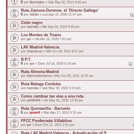
por
Bermúdez
» Sab Sep 28, 2013 9:26 am
Ruta Zamora-Ourense, el 'Directo Gallego'
por
Adrián
» Lun Ago 31, 2009 11:47 pm
Cielo negro
por
marmita
» Mié Sep 04, 2024 9:18 pm
Los Montes de Triano
por
gor
» Vie Abr 10, 2020 7:51 pm
LAV Madrid-Valencia
por
chamarran
» Mié Oct 26, 2022 8:57 pm
B.P.T.
por
gor
» Dom Jul 19, 2009 9:14 pm
Ruta Almeria-Madrid
por
Interventorsierra
» Mar Oct 25, 2011 11:47 pm
Ruta Malaga Cordoba
por
marmita
» Sab May 30, 2020 3:19 pm
Como cambiar las vías a una ruta.
por
ut448449
» Vie May 01, 2020 12:45 pm
Ruta Quintanilla - Barruelo
por
javierfl
» Mar Ago 17, 2010 5:31 pm
FFCC Ponferrada Villablino
por
gor
» Dom Oct 21, 2012 1:51 pm
Ruta LAV Madrid-Valencia - Actualización v2.9