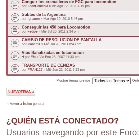
Conguir los cremalleras de FGC para locomotion
por
JoanFemenia
» Vie Ago 12, 2011 4:19 pm
Subtes de la Argentina
por
Ignatom
» Mar Ago 10, 2010 5:46 pm
Conseguir las 450 para Locomotion
por
kedipe
» Mié Jul 20, 2011 2:34 pm
CAMBIO DE RESOLUCION DE PANTALLA
por
joanemili
» Mié Jul 20, 2011 8:43 am
Vias Banalizadas en locomotion
por
Efe
» Vie Ene 26, 2007 11:33 pm
TRANSPORTE DE CENIZAS
por
FRAN127
» Mié Jun 22, 2011 8:23 pm
Mostrar temas previos:
Ord
Publicar un nuevo
tema
Volver a Índice general
¿QUIÉN ESTÁ CONECTADO?
Usuarios navegando por este Foro: 