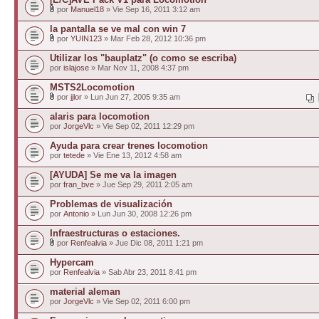
por
Manuel18
» Vie Sep 16, 2011 3:12 am
la pantalla se ve mal con win 7
por
YUIN123
» Mar Feb 28, 2012 10:36 pm
Utilizar los "bauplatz" (o como se escriba)
por
islajose
» Mar Nov 11, 2008 4:37 pm
MSTS2Locomotion
por
jjlor
» Lun Jun 27, 2005 9:35 am
alaris para locomotion
por
JorgeVlc
» Vie Sep 02, 2011 12:29 pm
Ayuda para crear trenes locomotion
por
tetede
» Vie Ene 13, 2012 4:58 am
[AYUDA] Se me va la imagen
por
fran_bve
» Jue Sep 29, 2011 2:05 am
Problemas de visualización
por
Antonio
» Lun Jun 30, 2008 12:26 pm
Infraestructuras o estaciones.
por
Renfealvia
» Jue Dic 08, 2011 1:21 pm
Hypercam
por
Renfealvia
» Sab Abr 23, 2011 8:41 pm
material aleman
por
JorgeVlc
» Vie Sep 02, 2011 6:00 pm