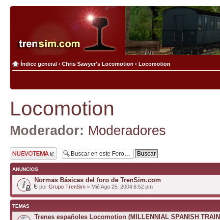
Índice general
‹
Chris Sawyer's Locomotion
‹
Locomotion
Locomotion
Moderador:
Moderadores
Publicar un nuevo
tema
ANUNCIOS
Normas Básicas del foro de TrenSim.com
por
Grupo TrenSim
» Mié Ago 25, 2004 8:52 pm
TEMAS
Trenes españoles Locomotion (MILLENNIAL SPANISH TRAIN