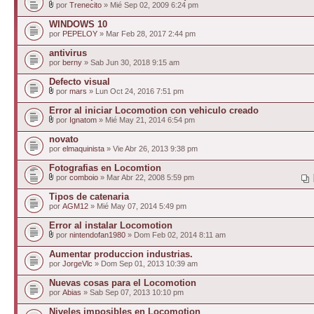
por
Trenecito
» Mié Sep 02, 2009 6:24 pm
WINDOWS 10
por
PEPELOY
» Mar Feb 28, 2017 2:44 pm
antivirus
por
berny
» Sab Jun 30, 2018 9:15 am
Defecto visual
por
mars
» Lun Oct 24, 2016 7:51 pm
Error al iniciar Locomotion con vehiculo creado
por
Ignatom
» Mié May 21, 2014 6:54 pm
novato
por
elmaquinista
» Vie Abr 26, 2013 9:38 pm
Fotografias en Locomtion
por
comboio
» Mar Abr 22, 2008 5:59 pm
Tipos de catenaria
por
AGM12
» Mié May 07, 2014 5:49 pm
Error al instalar Locomotion
por
nintendofan1980
» Dom Feb 02, 2014 8:11 am
Aumentar produccion industrias.
por
JorgeVlc
» Dom Sep 01, 2013 10:39 am
Nuevas cosas para el Locomotion
por
Abias
» Sab Sep 07, 2013 10:10 pm
Niveles imposibles en Locomotion