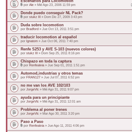
Escenarios para Locomotion
por
Ale
» Mié Ago 23, 2006 11:59 pm
Donde puedo conseguir NL Pack?
por
stukz III
» Dom Dic 27, 2009 3:43 pm
Duda sobre locomotion
por
Bradford
» Jue Oct 13, 2011 3:51 pm
traducir locomotion al español
por
Ignatom
» Jue Oct 06, 2011 7:40 pm
Renfe S253 y AVE S-103 (nuevos colores)
por
stukz III
» Dom Sep 25, 2011 8:16 pm
Chispazo en toda la captura
por
Renfealvia
» Jue Sep 01, 2011 1:51 pm
Automod,industrias y otros temas
por
FRAN127
» Jue Jul 07, 2011 6:52 pm
no me van los AVE 102/103
por
JorgeVlc
» Mié Ago 31, 2011 9:07 pm
ayuda para un principiante
por
JorgeVlc
» Mié Ago 31, 2011 12:01 am
Problema al poner trenes
por
JorgeVlc
» Mar Ago 30, 2011 3:20 pm
Paso a Paso
por
Renfealvia
» Jue Ago 11, 2011 4:06 pm