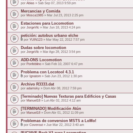
por
Abias
» Sab Sep 07, 2013 9:59 pm
Mercancias y Comida
por
Mosca1985
» Mar Jul 23, 2013 2:25 pm
Estaciones para Locomotion
por
JorgeVlc
» Mar Jun 18, 2013 4:24 pm
petición: autobus urbano elche
por
YUIN123
» Mar May 22, 2012 7:57 pm
Dudas sobre locomotion
por
JorgeVlc
» Mar Ago 28, 2012 3:54 pm
ADD-ONS Locomotion
por
Ponfeblino
» Sab Feb 10, 2007 6:47 pm
Problema con Locotool 4.3.1
por
Ignatom
» Sab Jun 23, 2012 1:30 pm
Archivo R3333.dat
por
adamsky
» Dom Abr 08, 2012 7:59 pm
[Terminado] Nuevas Texturas para Edificios y Casas
por
Manuel18
» Lun Abr 02, 2012 4:12 am
[TERMINADO] Modificación Atún
por
Manuel18
» Dom Abr 01, 2012 11:09 pm
Problemas de conversion MSTS a LoMo!
por
Coverout
» Jue Mar 22, 2012 3:40 am
[E/C]AVE Pack V1 para Locomotion