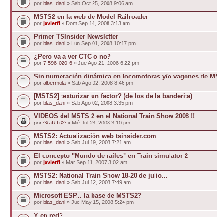
por
blas_dani
» Sab Oct 25, 2008 9:06 am
MSTS2 en la web de Model Railroader
por
javierfl
» Dom Sep 14, 2008 3:13 am
Primer TSInsider Newsletter
por
blas_dani
» Lun Sep 01, 2008 10:17 pm
¿Pero va a ver CTC o no?
por
7-598-020-6
» Jue Ago 21, 2008 6:22 pm
Sin numeración dinámica en locomotoras y/o vagones de M
por
albermola
» Sab Ago 02, 2008 8:46 pm
[MSTS2] texturizar un factor? (de los de la banderita)
por
blas_dani
» Sab Ago 02, 2008 3:35 pm
VIDEOS del MSTS 2 en el National Train Show 2008 !!
por
^XaRTiX^
» Mié Jul 23, 2008 3:10 pm
MSTS2: Actualización web tsinsider.com
por
blas_dani
» Sab Jul 19, 2008 7:21 am
El concepto "Mundo de raíles" en Train simulator 2
por
javierfl
» Mar Sep 11, 2007 3:02 am
MSTS2: National Train Show 18-20 de julio...
por
blas_dani
» Sab Jul 12, 2008 7:49 am
Microsoft ESP... la base de MSTS2?
por
blas_dani
» Jue May 15, 2008 5:24 pm
Y en red?