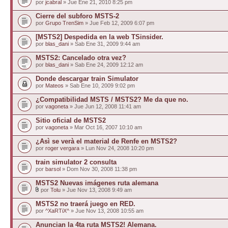
por
jcabral
» Jue Ene 21, 2010 8:25 pm
Cierre del subforo MSTS-2
por
Grupo TrenSim
» Jue Feb 12, 2009 6:07 pm
[MSTS2] Despedida en la web TSinsider.
por
blas_dani
» Sab Ene 31, 2009 9:44 am
MSTS2: Cancelado otra vez?
por
blas_dani
» Sab Ene 24, 2009 12:12 am
Donde descargar train Simulator
por
Mateos
» Sab Ene 10, 2009 9:02 pm
¿Compatibilidad MSTS / MSTS2? Me da que no.
por
vagoneta
» Jue Jun 12, 2008 11:41 am
Sitio oficial de MSTS2
por
vagoneta
» Mar Oct 16, 2007 10:10 am
¿Asì se verà el material de Renfe en MSTS2?
por
roger vergara
» Lun Nov 24, 2008 10:20 pm
train simulator 2 consulta
por
barsol
» Dom Nov 30, 2008 11:38 pm
MSTS2 Nuevas imágenes ruta alemana
por
Tolu
» Jue Nov 13, 2008 9:49 am
MSTS2 no traerá juego en RED.
por
^XaRTiX^
» Jue Nov 13, 2008 10:55 am
Anuncian la 4ta ruta MSTS2! Alemana.