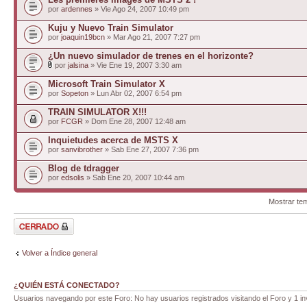
por
ardennes
» Vie Ago 24, 2007 10:49 pm
Kuju y Nuevo Train Simulator
por
joaquin19bcn
» Mar Ago 21, 2007 7:27 pm
¿Un nuevo simulador de trenes en el horizonte?
por
jalsina
» Vie Ene 19, 2007 3:30 am
Microsoft Train Simulator X
por
Sopeton
» Lun Abr 02, 2007 6:54 pm
TRAIN SIMULATOR X!!!
por
FCGR
» Dom Ene 28, 2007 12:48 am
Inquietudes acerca de MSTS X
por
sanvibrother
» Sab Ene 27, 2007 7:36 pm
Blog de tdragger
por
edsolis
» Sab Ene 20, 2007 10:44 am
Mostrar te
Foro cerrado
Volver a Índice general
¿QUIÉN ESTÁ CONECTADO?
Usuarios navegando por este Foro: No hay usuarios registrados visitando el Foro y 1 in