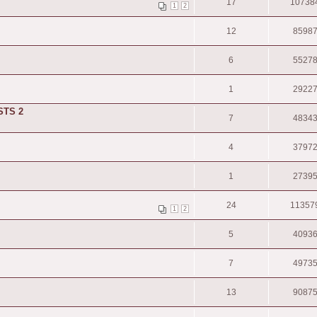
17
10738
1
2
12
8598
6
5527
1
2922
STS 2
7
4834
4
3797
1
2739
24
11357
1
2
5
4093
7
4973
13
9087