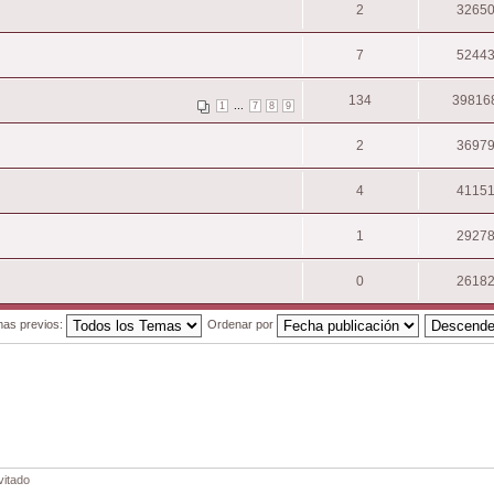
2
3265
7
5244
134
39816
...
1
7
8
9
2
3697
4
4115
1
2927
0
2618
mas previos:
Ordenar por
vitado