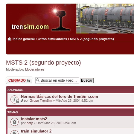
Índice general
‹
Otros simuladores
‹
MSTS 2 (segundo proyecto)
MSTS 2 (segundo proyecto)
Moderador:
Moderadores
Foro cerrado
ANUNCIOS
Normas Básicas del foro de TrenSim.com
por
Grupo TrenSim
» Mié Ago 25, 2004 8:52 pm
TEMAS
instalar msts2
por
caty
» Dom Mar 28, 2010 3:41 am
train simulator 2