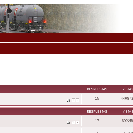
RESPUESTAS
VISTA
15
44687
1
2
RESPUESTAS
VISTA
17
69225
1
2
2
3710