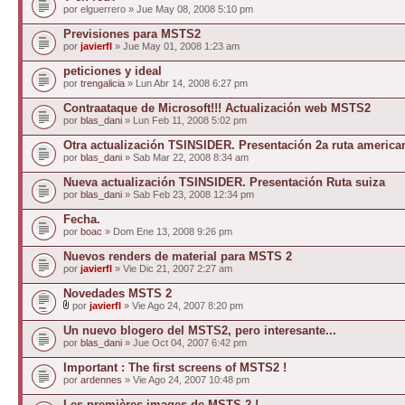
por elguerrero » Jue May 08, 2008 5:10 pm
Previsiones para MSTS2
por
javierfl
» Jue May 01, 2008 1:23 am
peticiones y ideal
por
trengalicia
» Lun Abr 14, 2008 6:27 pm
Contraataque de Microsoft!!! Actualización web MSTS2
por
blas_dani
» Lun Feb 11, 2008 5:02 pm
Otra actualización TSINSIDER. Presentación 2a ruta america
por
blas_dani
» Sab Mar 22, 2008 8:34 am
Nueva actualización TSINSIDER. Presentación Ruta suiza
por
blas_dani
» Sab Feb 23, 2008 12:34 pm
Fecha.
por
boac
» Dom Ene 13, 2008 9:26 pm
Nuevos renders de material para MSTS 2
por
javierfl
» Vie Dic 21, 2007 2:27 am
Novedades MSTS 2
por
javierfl
» Vie Ago 24, 2007 8:20 pm
Un nuevo blogero del MSTS2, pero interesante...
por
blas_dani
» Jue Oct 04, 2007 6:42 pm
Important : The first screens of MSTS2 !
por
ardennes
» Vie Ago 24, 2007 10:48 pm
Les premières images de MSTS 2 !