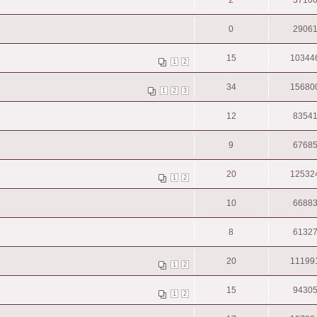
0
2906
15
10344
1
2
34
15680
1
2
3
12
8354
9
6768
20
12532
1
2
10
6688
8
6132
20
11199
1
2
15
9430
1
2