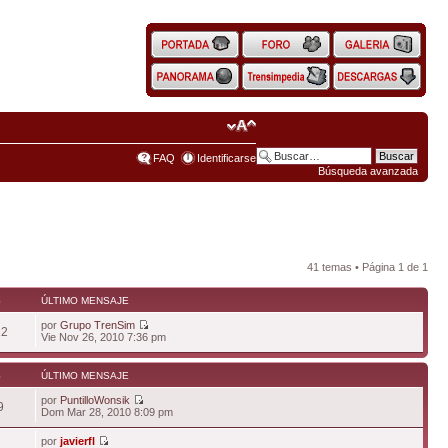
FAQ
Identificarse
Búsqueda avanzada
41 temas • Página
1
de
1
S
ÚLTIMO MENSAJE
por
Grupo TrenSim
22
Vie Nov 26, 2010 7:36 pm
S
ÚLTIMO MENSAJE
por
PuntilloWonsik
9
Dom Mar 28, 2010 8:09 pm
por
javierfl
6