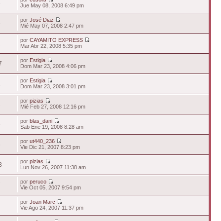
6
Jue May 08, 2008 6:49 pm
por
José Diaz
6
Mié May 07, 2008 2:47 pm
por
CAYAMITO EXPRESS
2
Mar Abr 22, 2008 5:35 pm
por
Estigia
7
Dom Mar 23, 2008 4:06 pm
por
Estigia
1
Dom Mar 23, 2008 3:01 pm
por
pizias
2
Mié Feb 27, 2008 12:16 pm
por
blas_dani
5
Sab Ene 19, 2008 8:28 am
por
ut440_236
6
Vie Dic 21, 2007 8:23 pm
por
pizias
3
Lun Nov 26, 2007 11:38 am
por
peruco
7
Vie Oct 05, 2007 9:54 pm
por
Joan Marc
1
Vie Ago 24, 2007 11:37 pm