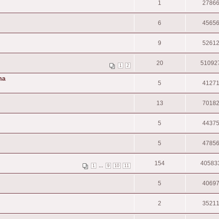
1
2786
6
4565
9
5261
20
51092
1
2
na
5
4127
13
7018
5
4437
5
4785
154
40583
...
1
9
10
11
5
4069
2
3521