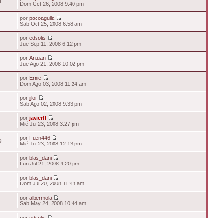
4
Dom Oct 26, 2008 9:40 pm
por
pacoaguila
7
Sab Oct 25, 2008 6:58 am
por
edsolis
8
Jue Sep 11, 2008 6:12 pm
por
Antuan
7
Jue Ago 21, 2008 10:02 pm
por
Ernie
3
Dom Ago 03, 2008 11:24 am
por
jjlor
2
Sab Ago 02, 2008 9:33 pm
por
javierfl
5
Mié Jul 23, 2008 3:27 pm
por
Fuen446
9
Mié Jul 23, 2008 12:13 pm
por
blas_dani
6
Lun Jul 21, 2008 4:20 pm
por
blas_dani
5
Dom Jul 20, 2008 11:48 am
por
albermola
5
Sab May 24, 2008 10:44 am
por
edsolis