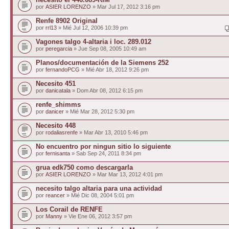
por
ASIER LORENZO
» Mar Jul 17, 2012 3:16 pm
Renfe 8902 Original
por
rrl13
» Mié Jul 12, 2006 10:39 pm
Vagones talgo 4-altaria i loc. 289.012
por
peregarcia
» Jue Sep 08, 2005 10:49 am
Planos/documentación de la Siemens 252
por
fernandoPCG
» Mié Abr 18, 2012 9:26 pm
Necesito 451
por
danicatala
» Dom Abr 08, 2012 6:15 pm
renfe_shimms
por
danicer
» Mié Mar 28, 2012 5:30 pm
Necesito 448
por
rodaliasrenfe
» Mar Abr 13, 2010 5:46 pm
No encuentro por ningun sitio lo siguiente
por
fernisanta
» Sab Sep 24, 2011 8:34 pm
grua edk750 como descargarla
por
ASIER LORENZO
» Mar Mar 13, 2012 4:01 pm
necesito talgo altaria para una actividad
por
reancer
» Mié Dic 08, 2004 5:01 pm
Los Corail de RENFE
por
Manny
» Vie Ene 06, 2012 3:57 pm