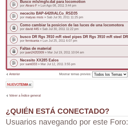
Busco mls/mglv.dat para locomotion
por
Alvaro F
» Lun Ago 08, 2011 3:44 pm
nececito BAP-6420\ALCo_RSD35
por
matyas msts
» Sab Jul 30, 2011 11:25 pm
Como cambiar la posicion de las luces de una locomotora
por
david 445
» Sab Jul 30, 2011 11:22 pm
busco DR Rgs 3910 mR steel pipes DR Rgs 3910 mR steel D
por
fernisanta
» Lun Jul 25, 2011 6:07 pm
Faltas de material
por
juan242f2009
» Mar Jul 19, 2011 10:04 am
Necesito XX285 Ealos
por
santi333
» Mar Jul 12, 2011 3:55 pm
Anterior
Mostrar temas previos:
Publicar un nuevo
tema
Volver a Índice general
¿QUIÉN ESTÁ CONECTADO?
Usuarios navegando por este Foro: 