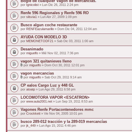
Bogie de cualquier Vagón de Mercancías.
por
Ignicolist
» Lun Dic 26, 2011 2:24 pm
Renfe 596 Regionales y Renfe 596 RO
por
silsvia1
» Lun Abr 27, 2009 1:09 pm
Busco algun coche restaurante
por
RENFEazulamarillo
» Dom Dic 04, 2011 12:04 am
AYUDA CON MODELO 3D
por
MEMONETODF21
» Sab Dic 03, 2011 1:00 am
Desanimado
por
miguelfo
» Mié Nov 02, 2011 7:36 pm
vagon 321 quitanieves lleno
por
miguelfo
» Dom Oct 30, 2011 12:01 pm
vagon mercancias
por
miguelfo
» Sab Oct 29, 2011 9:14 am
CP ealos Cargo Luz y 448 GL
por
atoatp
» Lun Ago 29, 2011 6:58 pm
LOCOMOTORA VAPOR <ESCATRON>
por
www.aula2001.net
» Lun Sep 19, 2011 8:53 am
Vagones Renfe Portacontenedores mmc
por
Crockkett
» Vie Nov 04, 2005 10:01 pm
busco 289-012 tracción y la 289-019 mercancías
por
jk_449
» Lun Ago 15, 2011 4:46 pm