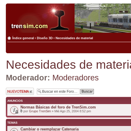
Índice general
‹
Diseño 3D
‹
Necesidades de material
Necesidades de materi
Moderador:
Moderadores
Publicar un nuevo
tema
ANUNCIOS
Normas Básicas del foro de TrenSim.com
por
Grupo TrenSim
» Mié Ago 25, 2004 8:52 pm
TEMAS
Cambiar o reemplazar Catenaria