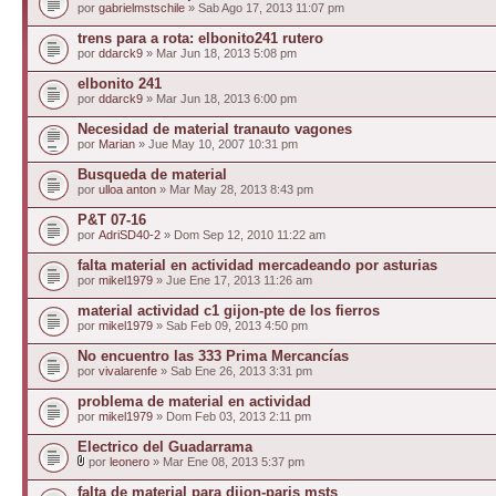
por
gabrielmstschile
» Sab Ago 17, 2013 11:07 pm
trens para a rota: elbonito241 rutero
por
ddarck9
» Mar Jun 18, 2013 5:08 pm
elbonito 241
por
ddarck9
» Mar Jun 18, 2013 6:00 pm
Necesidad de material tranauto vagones
por
Marian
» Jue May 10, 2007 10:31 pm
Busqueda de material
por
ulloa anton
» Mar May 28, 2013 8:43 pm
P&T 07-16
por
AdriSD40-2
» Dom Sep 12, 2010 11:22 am
falta material en actividad mercadeando por asturias
por
mikel1979
» Jue Ene 17, 2013 11:26 am
material actividad c1 gijon-pte de los fierros
por
mikel1979
» Sab Feb 09, 2013 4:50 pm
No encuentro las 333 Prima Mercancías
por
vivalarenfe
» Sab Ene 26, 2013 3:31 pm
problema de material en actividad
por
mikel1979
» Dom Feb 03, 2013 2:11 pm
Electrico del Guadarrama
por
leonero
» Mar Ene 08, 2013 5:37 pm
falta de material para dijon-paris msts