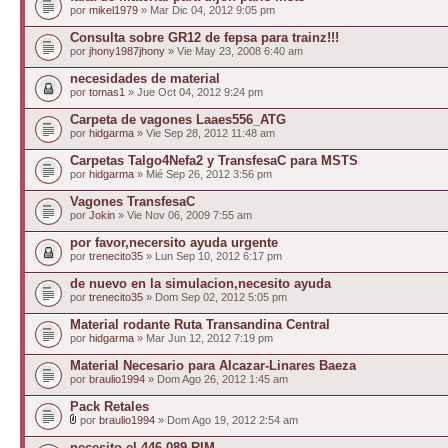
por
mikel1979
» Mar Dic 04, 2012 9:05 pm
Consulta sobre GR12 de fepsa para trainz!!!
por
jhony1987jhony
» Vie May 23, 2008 6:40 am
necesidades de material
por
tomas1
» Jue Oct 04, 2012 9:24 pm
Carpeta de vagones Laaes556_ATG
por
hidgarma
» Vie Sep 28, 2012 11:48 am
Carpetas Talgo4Nefa2 y TransfesaC para MSTS
por
hidgarma
» Mié Sep 26, 2012 3:56 pm
Vagones TransfesaC
por
Jokin
» Vie Nov 06, 2009 7:55 am
por favor,necersito ayuda urgente
por
trenecito35
» Lun Sep 10, 2012 6:17 pm
de nuevo en la simulacion,necesito ayuda
por
trenecito35
» Dom Sep 02, 2012 5:05 pm
Material rodante Ruta Transandina Central
por
hidgarma
» Mar Jun 12, 2012 7:19 pm
Material Necesario para Alcazar-Linares Baeza
por
braulio1994
» Dom Ago 26, 2012 1:45 am
Pack Retales
por
braulio1994
» Dom Ago 19, 2012 2:54 am
necesito el 446.089-RIM