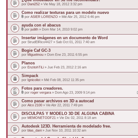
por
Dani252
» Vie May 18, 2012 3:32 pm
Como realizar texturas para un modelo nuevo
por
ASIER LORENZO
» Mié Abr 25, 2012 6:46 pm
ayuda con el abacus
por
judith
» Dom Mar 14, 2010 9:02 pm
Insertar imágenes en un documento de Word
por StrudElRico4427 » Sab Oct 01, 2011 7:40 am
Bogie Caf GC-3
por
Miguelmou
» Dom Ene 23, 2011 6:55 pm
Planos
por
EnzitohTiLi
» Jue Feb 23, 2012 2:16 am
Simpack
por
Ignicolist
» Mié Feb 08, 2012 11:35 pm
Fotos para creadores.
por
roger vergara
» Dom Ago 23, 2009 9:14 pm
Como pasar archivos en 3D a autocad
por
Alco 2100
» Vie Abr 22, 2011 7:49 pm
DISCULPAS Y MODELO 3D DE ALGUNA CABINA
por
MEMONETODF21
» Vie Dic 02, 2011 8:18 am
Autodesk 123D. Herramienta de modelado free.
por
blas_dani
» Jue Nov 10, 2011 10:32 am