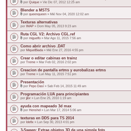
por
Quique
» Vie Dic 07, 2012 12:25 am
Blender a MSTS
por
queenqueen
» Mié Nov 04, 2020 12:02 am
Texturas alternativas
por
IMAP
» Dom May 05, 2013 9:23 am
Ruta CGL V2: Archivo CGL.ref
por
miguelfo
» Mar Ago 11, 2015 7:56 am
Como abrir archivo .DAT
por
MiquelBiada
» Mié Ene 27, 2016 4:55 pm
Crear o editar cabinas en trainz
por
Treme
» Mar Feb 02, 2016 2:02 pm
Creacion de pantalla ertms y eurobalizas ertms
por
Treme
» Lun May 11, 2015 7:51 pm
Presentación
por
Pepo Dasí
» Sab Feb 14, 2015 11:49 am
Programación LUA para principiantes
por
jjlor
» Lun Ene 25, 2010 1:19 am
ayuda con mapeado 3d max
por
Henshel
» Lun Mar 17, 2014 5:06 am
texturas en DDS para TS 2014
por
Idefix
» Lun Sep 30, 2013 4:01 pm
3-Sweep: Extrae objetos 3D de una simple foto