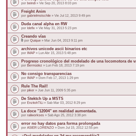
por
beindi
» Vie Sep 20, 2013 8:03 pm
Freight Anim
por
gabrielmstschile
» Vie Jul 12, 2013 9:49 pm
Duda canal alpha en RW
por
Idefix
» Vie May 31, 2013 5:23 pm
Creando vías
por
Quique
» Mar Jun 04, 2013 9:11 pm
archivos unicode ascii binarios etc
por
IMAP
» Lun Abr 15, 2013 5:48 pm
Progreso cronológico del modelado de una locomotora de v
por
Bermúdez
» Lun Feb 18, 2013 7:19 pm
No consigo transparencias
por
IMAP
» Dom Feb 17, 2013 1:29 pm
Rule The Rail!
por
piker
» Jue Jun 11, 2009 5:35 pm
De Stektch Up a MSTS
por
EnzitohTiLi
» Sab Mar 03, 2012 8:29 pm
La doce "12004" en realidad aumentada.
por
railworkses
» Sab Ago 25, 2012 3:38 pm
error no hay datos para forma prolongada
por
ASIER LORENZO
» Dom Jul 15, 2012 12:55 pm
¿Qué modelador en 3d me recomendáis?