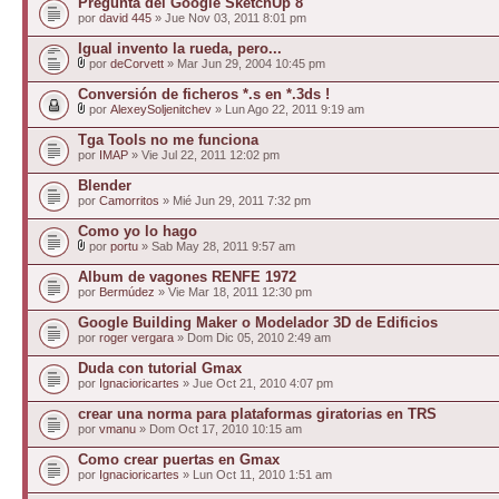
Pregunta del Google SketchUp 8
por
david 445
» Jue Nov 03, 2011 8:01 pm
Igual invento la rueda, pero...
por
deCorvett
» Mar Jun 29, 2004 10:45 pm
Conversión de ficheros *.s en *.3ds !
por
AlexeySoljenitchev
» Lun Ago 22, 2011 9:19 am
Tga Tools no me funciona
por
IMAP
» Vie Jul 22, 2011 12:02 pm
Blender
por
Camorritos
» Mié Jun 29, 2011 7:32 pm
Como yo lo hago
por
portu
» Sab May 28, 2011 9:57 am
Album de vagones RENFE 1972
por
Bermúdez
» Vie Mar 18, 2011 12:30 pm
Google Building Maker o Modelador 3D de Edificios
por
roger vergara
» Dom Dic 05, 2010 2:49 am
Duda con tutorial Gmax
por
Ignacioricartes
» Jue Oct 21, 2010 4:07 pm
crear una norma para plataformas giratorias en TRS
por
vmanu
» Dom Oct 17, 2010 10:15 am
Como crear puertas en Gmax
por
Ignacioricartes
» Lun Oct 11, 2010 1:51 am