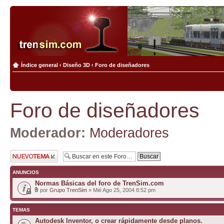
Índice general
‹
Diseño 3D
‹
Foro de diseñadores
Foro de diseñadores
Moderador:
Moderadores
Publicar un nuevo
tema
ANUNCIOS
Normas Básicas del foro de TrenSim.com
por
Grupo TrenSim
» Mié Ago 25, 2004 8:52 pm
TEMAS
Autodesk Inventor, o crear rápidamente desde planos.