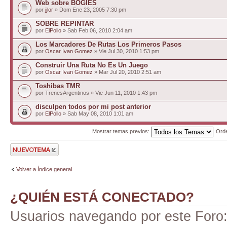
Web sobre BOGIES
por
jjlor
» Dom Ene 23, 2005 7:30 pm
SOBRE REPINTAR
por
ElPollo
» Sab Feb 06, 2010 2:04 am
Los Marcadores De Rutas Los Primeros Pasos
por
Oscar Ivan Gomez
» Vie Jul 30, 2010 1:53 pm
Construir Una Ruta No Es Un Juego
por
Oscar Ivan Gomez
» Mar Jul 20, 2010 2:51 am
Toshibas TMR
por TrenesArgentinos » Vie Jun 11, 2010 1:43 pm
disculpen todos por mi post anterior
por
ElPollo
» Sab May 08, 2010 1:01 am
Mostrar temas previos:
Ord
Publicar un nuevo
tema
Volver a Índice general
¿QUIÉN ESTÁ CONECTADO?
Usuarios navegando por este Foro: 