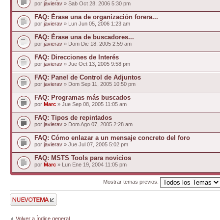
por
javierav
» Sab Oct 28, 2006 5:30 pm
FAQ: Érase una de organización forera...
por
javierav
» Lun Jun 05, 2006 1:23 am
FAQ: Érase una de buscadores...
por
javierav
» Dom Dic 18, 2005 2:59 am
FAQ: Direcciones de Interés
por
javierav
» Jue Oct 13, 2005 9:58 pm
FAQ: Panel de Control de Adjuntos
por
javierav
» Dom Sep 11, 2005 10:50 pm
FAQ: Programas más buscados
por
Marc
» Jue Sep 08, 2005 11:05 am
FAQ: Tipos de repintados
por
javierav
» Dom Ago 07, 2005 2:28 am
FAQ: Cómo enlazar a un mensaje concreto del foro
por
javierav
» Jue Jul 07, 2005 5:02 pm
FAQ: MSTS Tools para novicios
por
Marc
» Lun Ene 19, 2004 11:05 pm
Mostrar temas previos:
Publicar un nuevo
tema
Volver a Índice general