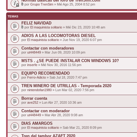
Normas Básicas del foro de TrenSim.com
por
Grupo TrenSim
» Mié Ago 25, 2004 8:52 pm
TEMAS
FELIZ NAVIDAD
por
El maquinista solitario
» Mié Dic 23, 2020 10:48 am
ADIOS A LAS LOCOMOTORAS DIESEL
por
El maquinista solitario
» Jue Nov 19, 2020 6:07 pm
Contactar con moderadores
por
ut448449
» Mar Jun 09, 2020 10:09 pm
MSTS . ¿SE PUEDE INSTALAR CON WINDOWS 10?
por
inserfe
» Mié Nov 30, 2016 11:56 pm
EQUIPO RECOMENDADO
por
Ferro-Adicto
» Sab Jul 18, 2020 7:47 pm
TREN MINERO DE UTRILLAS - Temporada 2020
por
nintendofan1980
» Lun Mar 02, 2020 7:56 pm
Borrar cuenta
por
ave252
» Lun Abr 27, 2020 10:36 am
Contactar con moderador
por
ut448449
» Mar Abr 28, 2020 9:08 am
DIAS AMARGOS
por
El maquinista solitario
» Sab Mar 21, 2020 8:09 pm
Tren del tambor AZAFT 2020