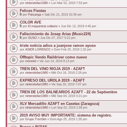
por
nintendofan1980
» Lun Mar 02, 2020 7:53 pm
Felices Fiestas
por
Patxanga
» Sab Dic 21, 2019 10:39 am
COLOR AVE
por
El maquinista solitario
» Jue Dic 12, 2019 4:45 pm
Fallecimiento de Josep Arias (Music224)
por
SUSO
» Jue Dic 07, 2017 5:22 pm
triste noticia adios a juanjose ramon ayuso
por
ASIER LORENZO
» Dom Feb 25, 2018 1:32 pm
Offtopic Vendo Raildriver como nuevo
por
monetel
» Vie Jun 14, 2019 8:13 pm
TREN DEL VINO RIOJA 2019 - AZAFT
por
nintendofan1980
» Mié Oct 16, 2019 2:26 pm
EXPRESO DEL UROLA 2019 - AZAFT
por
nintendofan1980
» Vie Sep 20, 2019 7:07 am
TREN DE LOS BALNEARIOS AZAFT - 22 de Septiembre
por
nintendofan1980
» Mié Sep 04, 2019 3:21 pm
XLV Mercadillo AZAFT en Casetas (Zaragoza)
por
nintendofan1980
» Lun Sep 02, 2019 1:58 pm
2019 AVISO MUY IMPORTANTE: sistema de registro.
por
Grupo TrenSim
» Dom Ago 25, 2019 1:35 pm
Busco a PIZIAS