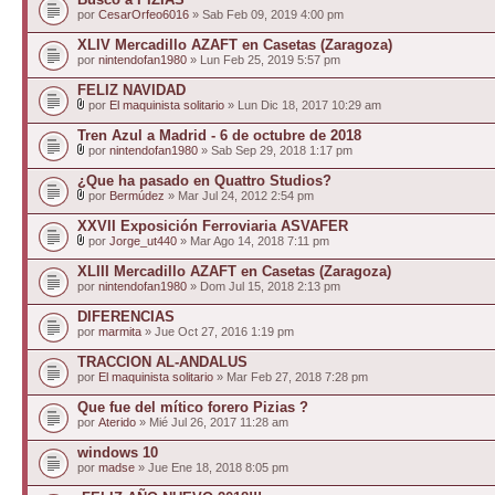
por
CesarOrfeo6016
» Sab Feb 09, 2019 4:00 pm
XLIV Mercadillo AZAFT en Casetas (Zaragoza)
por
nintendofan1980
» Lun Feb 25, 2019 5:57 pm
FELIZ NAVIDAD
por
El maquinista solitario
» Lun Dic 18, 2017 10:29 am
Tren Azul a Madrid - 6 de octubre de 2018
por
nintendofan1980
» Sab Sep 29, 2018 1:17 pm
¿Que ha pasado en Quattro Studios?
por
Bermúdez
» Mar Jul 24, 2012 2:54 pm
XXVII Exposición Ferroviaria ASVAFER
por
Jorge_ut440
» Mar Ago 14, 2018 7:11 pm
XLIII Mercadillo AZAFT en Casetas (Zaragoza)
por
nintendofan1980
» Dom Jul 15, 2018 2:13 pm
DIFERENCIAS
por
marmita
» Jue Oct 27, 2016 1:19 pm
TRACCION AL-ANDALUS
por
El maquinista solitario
» Mar Feb 27, 2018 7:28 pm
Que fue del mítico forero Pizias ?
por
Aterido
» Mié Jul 26, 2017 11:28 am
windows 10
por
madse
» Jue Ene 18, 2018 8:05 pm