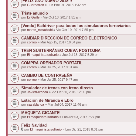
¡FELIZ AÑO NUEVO 2018!!!
por
Guardatren
» Lun Ene 01, 2018 1:32 pm
Triste anuncio
por
Er Guille
» Vie Oct 13, 2017 1:51 am
[Vendo] Raildriver para todos los simuladores ferroviarios
por
martin_mitsubishi
» Vie Oct 10, 2014 7:55 pm
CAMBIAR DIRECCION DE CORREO ELECTRONICO
por
correo
» Mar Ago 15, 2017 10:34 pm
TREN SUBTERRÁNEO CUEVA POSTOJNA
por
El maquinista solitario
» Jue Jul 13, 2017 5:29 pm
COMPRA ORENADOR PORTATIL
por
correo
» Mar Jul 25, 2017 9:31 am
CAMBIO DE CONTRASEÑA
por
correo
» Mar Jul 25, 2017 9:47 am
Simulador de trenes con freno directo
por
JavierMiranda
» Vie Oct 30, 2015 12:00 pm
Estacion de Miranda e Ebro
por
casablanca
» Mar Jul 04, 2017 11:46 am
MAQUETA GIGANTE
por
El maquinista solitario
» Lun Abr 03, 2017 7:27 pm
Feliz Navidad
por
El maquinista solitario
» Lun Dic 21, 2015 8:31 pm