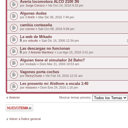
Avería locomotora ALCO 2100 3N
por
Jorge Cerezo
» Vie Oct 14, 2016 9:33 pm
Algunas dudas
por
C4nt3r
» Mar Dic 06, 2016 7:49 pm
cambia contaseña
por
correo
» Sab Oct 08, 2016 9:08 pm
La web de Mikado
por
edsolis
» Sab Dic 16, 2006 12:34 pm
Las descargas no funcionan
por
J Antonio Martinez
» Lun Ago 15, 2016 3:41 pm
Alguien tiene el simulador 2d Bahn?
por Invitado » Dom Mar 21, 2004 10:53 am
Vagones porta coches
por
RickyOsete
» Vie Feb 19, 2016 12:31 am
Les presento mi Alsthom a escala 1:40
por
mstsero
» Dom Ene 24, 2016 1:16 pm
Anterior
Mostrar temas previos:
Publicar un nuevo
tema
Volver a Índice general