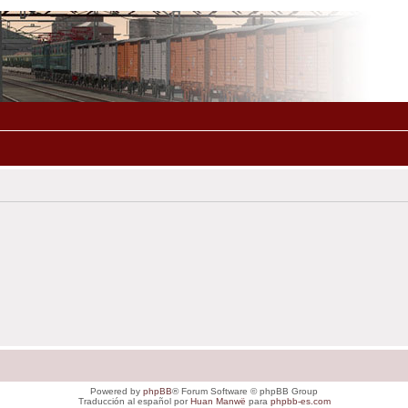
Powered by
phpBB
® Forum Software © phpBB Group
Traducción al español por
Huan Manwë
para
phpbb-es.com