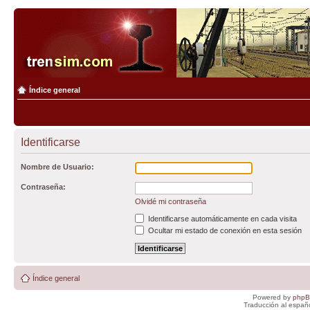
Índice general
Identificarse
Nombre de Usuario:
Contraseña:
Olvidé mi contraseña
Identificarse automáticamente en cada visita
Ocultar mi estado de conexión en esta sesión
Índice general
Powered by
php
Traducción al españ