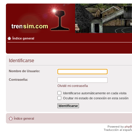
Índice general
Identificarse
Nombre de Usuario:
Contraseña:
Olvidé mi contraseña
Identificarse automáticamente en cada visita
Ocultar mi estado de conexión en esta sesión
Índice general
Powered by
php
Traducción al españ