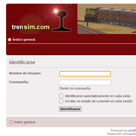
Índice general
Identificarse
Nombre de Usuario:
Contraseña:
Olvidé mi contraseña
Identificarse automáticamente en cada visita
Ocultar mi estado de conexión en esta sesión
Índice general
Powered by
php
Traducción al españ