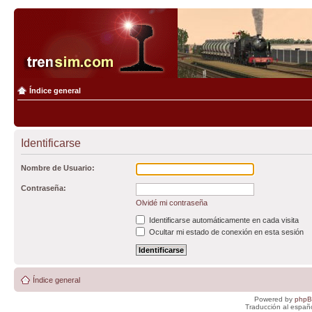
Índice general
Identificarse
Nombre de Usuario:
Contraseña:
Olvidé mi contraseña
Identificarse automáticamente en cada visita
Ocultar mi estado de conexión en esta sesión
Índice general
Powered by
php
Traducción al españ