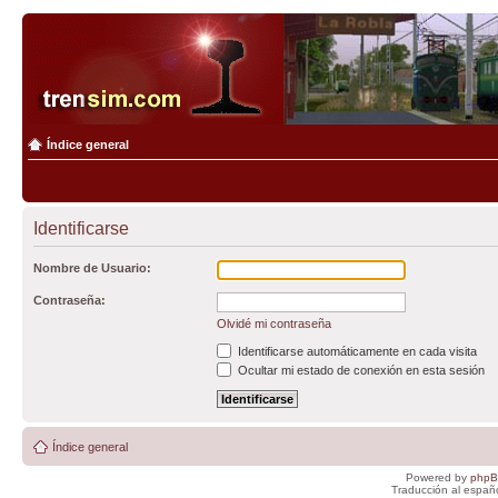
Índice general
Identificarse
Nombre de Usuario:
Contraseña:
Olvidé mi contraseña
Identificarse automáticamente en cada visita
Ocultar mi estado de conexión en esta sesión
Índice general
Powered by
php
Traducción al españ