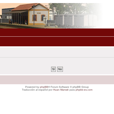
Powered by
phpBB
® Forum Software © phpBB Group
Traducción al español por
Huan Manwë
para
phpbb-es.com