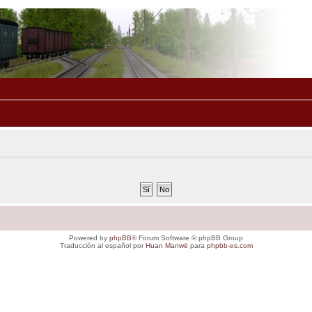
Powered by
phpBB
® Forum Software © phpBB Group
Traducción al español por
Huan Manwë
para
phpbb-es.com