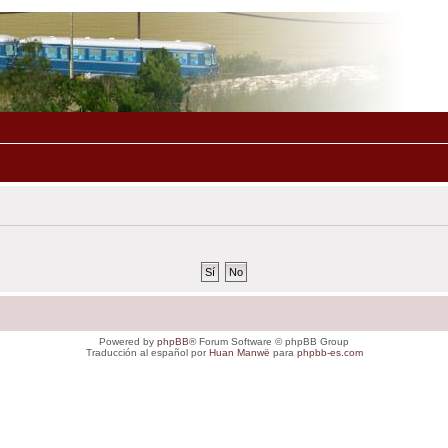
Powered by
phpBB
® Forum Software © phpBB Group
Traducción al español por
Huan Manwë
para
phpbb-es.com