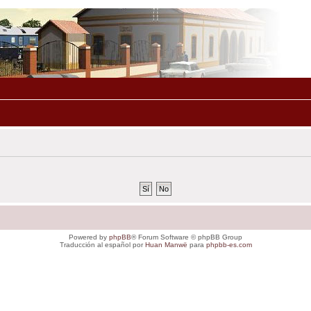
Powered by
phpBB
® Forum Software © phpBB Group
Traducción al español por
Huan Manwë
para
phpbb-es.com