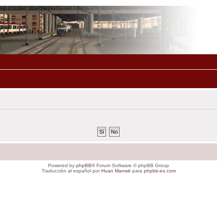
Powered by
phpBB
® Forum Software © phpBB Group
Traducción al español por
Huan Manwë
para
phpbb-es.com