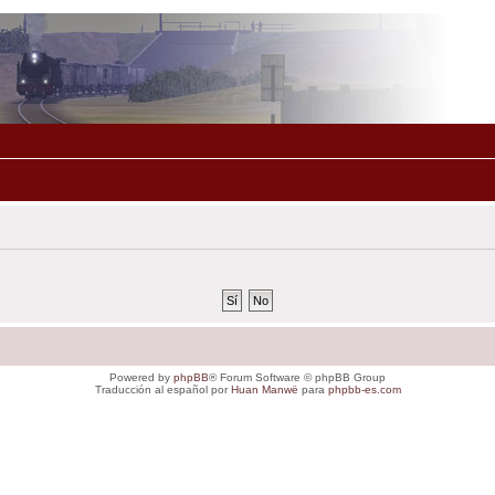
Powered by
phpBB
® Forum Software © phpBB Group
Traducción al español por
Huan Manwë
para
phpbb-es.com