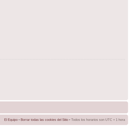
El Equipo
•
Borrar todas las cookies del Sitio
• Todos los horarios son UTC + 1 hora