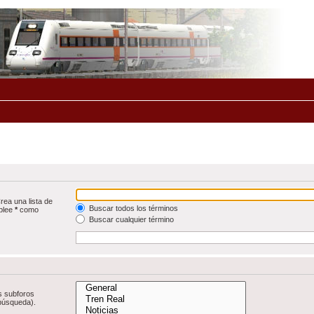
rea una lista de
Buscar todos los términos
mplee
*
como
Buscar cualquier término
s subforos
 búsqueda).