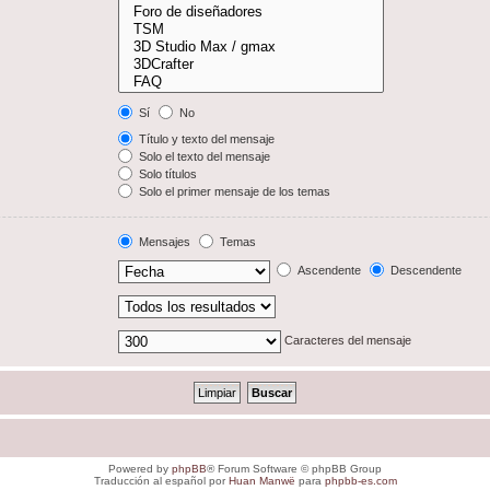
Sí
No
Título y texto del mensaje
Solo el texto del mensaje
Solo títulos
Solo el primer mensaje de los temas
Mensajes
Temas
Ascendente
Descendente
Caracteres del mensaje
Powered by
phpBB
® Forum Software © phpBB Group
Traducción al español por
Huan Manwë
para
phpbb-es.com