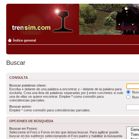
Índice general
Buscar
CONSULTA
Buscar palabras clave:
Escriba
+
delante de una palabra a encontrar y
-
delante de la palabra para
Busc
excluirla. Crea una lista de palabras separadas por
|
entre corchetes si solo
una de ellas se quiere encontrar. Emplee
*
como comodín para
Busc
coincidencias parciales.
Buscar autor:
Emplee * como comodín para coincidencias parciales.
OPCIONES DE BÚSQUEDA
Buscar en Foros:
Seleccione el Foro o Foros en los que desea buscar. Para agilizar puede
buscar en los subforos seleccionando el Foro padre y habilitar la búsqueda