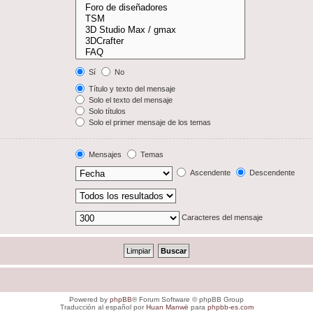
Sí
No
Título y texto del mensaje
Solo el texto del mensaje
Solo títulos
Solo el primer mensaje de los temas
Mensajes
Temas
Ascendente
Descendente
Caracteres del mensaje
Powered by
phpBB
® Forum Software © phpBB Group
Traducción al español por
Huan Manwë
para
phpbb-es.com