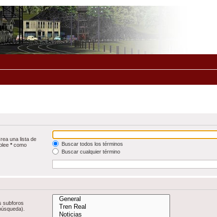
rea una lista de
Buscar todos los términos
mplee
*
como
Buscar cualquier término
s subforos
 búsqueda).