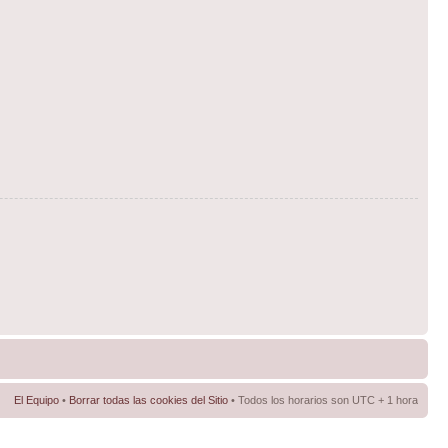
El Equipo
•
Borrar todas las cookies del Sitio
• Todos los horarios son UTC + 1 hora