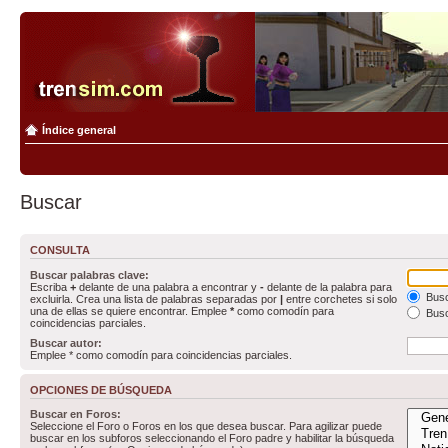
Índice general
Buscar
CONSULTA
Buscar palabras clave:
Escriba
+
delante de una palabra a encontrar y
-
delante de la palabra para
Busc
excluirla. Crea una lista de palabras separadas por
|
entre corchetes si solo
una de ellas se quiere encontrar. Emplee
*
como comodín para
Busc
coincidencias parciales.
Buscar autor:
Emplee * como comodín para coincidencias parciales.
OPCIONES DE BÚSQUEDA
Buscar en Foros:
Seleccione el Foro o Foros en los que desea buscar. Para agilizar puede
buscar en los subforos seleccionando el Foro padre y habilitar la búsqueda