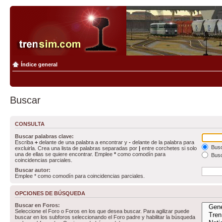
Índice general
Buscar
CONSULTA
Buscar palabras clave:
Escriba
+
delante de una palabra a encontrar y
-
delante de la palabra para
Busc
excluirla. Crea una lista de palabras separadas por
|
entre corchetes si solo
una de ellas se quiere encontrar. Emplee
*
como comodín para
Busc
coincidencias parciales.
Buscar autor:
Emplee * como comodín para coincidencias parciales.
OPCIONES DE BÚSQUEDA
Buscar en Foros:
Seleccione el Foro o Foros en los que desea buscar. Para agilizar puede
buscar en los subforos seleccionando el Foro padre y habilitar la búsqueda