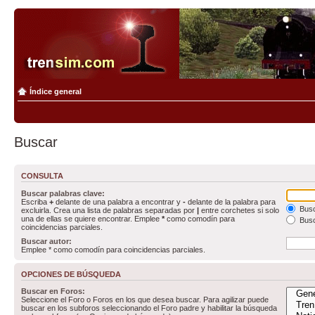
Índice general
Buscar
CONSULTA
Buscar palabras clave:
Escriba
+
delante de una palabra a encontrar y
-
delante de la palabra para
Busc
excluirla. Crea una lista de palabras separadas por
|
entre corchetes si solo
una de ellas se quiere encontrar. Emplee
*
como comodín para
Busc
coincidencias parciales.
Buscar autor:
Emplee * como comodín para coincidencias parciales.
OPCIONES DE BÚSQUEDA
Buscar en Foros:
Seleccione el Foro o Foros en los que desea buscar. Para agilizar puede
buscar en los subforos seleccionando el Foro padre y habilitar la búsqueda