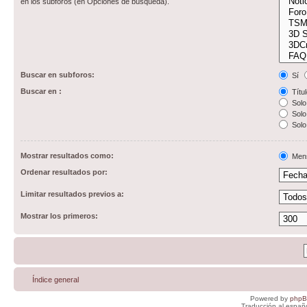
en los subforos (en Opciones de búsqueda).
Buscar en subforos:
Sí
Buscar en :
Títul
Solo 
Solo 
Solo
Mostrar resultados como:
Men
Ordenar resultados por:
Limitar resultados previos a:
Mostrar los primeros:
Índice general
Powered by
php
Traducción al españ