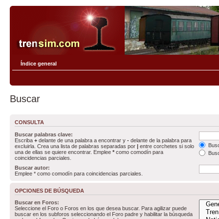
Índice general
Buscar
CONSULTA
Buscar palabras clave:
Escriba
+
delante de una palabra a encontrar y
-
delante de la palabra para
Busc
excluirla. Crea una lista de palabras separadas por
|
entre corchetes si solo
una de ellas se quiere encontrar. Emplee
*
como comodín para
Busc
coincidencias parciales.
Buscar autor:
Emplee * como comodín para coincidencias parciales.
OPCIONES DE BÚSQUEDA
Buscar en Foros:
Seleccione el Foro o Foros en los que desea buscar. Para agilizar puede
buscar en los subforos seleccionando el Foro padre y habilitar la búsqueda